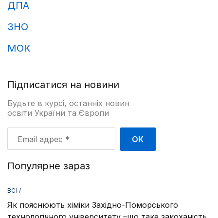
ДПА
ЗНО
МОК
Підписатися на новини
Будьте в курсі, останніх новин
освіти України та Європи
Email
адрес
*
Популярне зараз
ВСІ /
Як пояснюють хіміки Західно-Поморського
технологічного університету –що таке закоханість