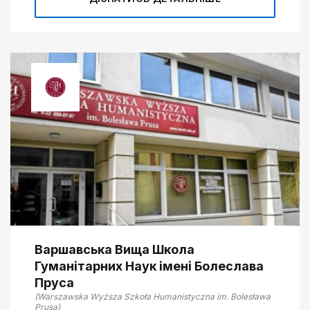
Варшавська Вища Школа
Гуманітарних Наук імені Болеслава
Пруса
(Warszawska Wyższa Szkoła Humanistyczna im. Bolesława
Prusa)