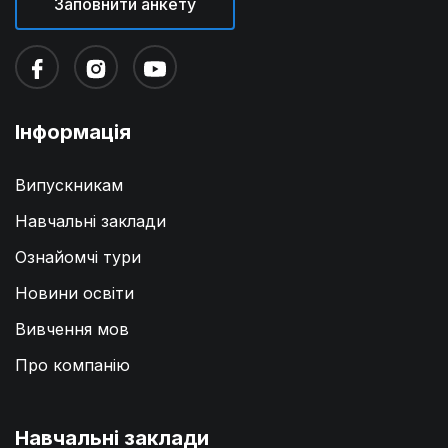
Заповнити анкету
Інформація
Випускникам
Навчальні заклади
Ознайомчі тури
Новини освіти
Вивчення мов
Вища школа фінансів та управління в
Про компанію
Білостоку
(WSFiZ Wyższa Szkoła Finansów i Zarządzania w Białymstoku)
Вартість навчання на рік
Навчальні заклади