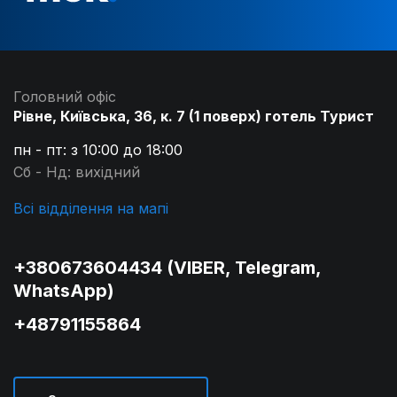
Головний офіс
Рівне, Київська, 36, к. 7 (1 поверх) готель Турист
пн - пт: з 10:00 до 18:00
Сб - Нд: вихідний
Всі відділення на мапі
Університет Підприємництва та
Адміністрації в Любліні
+380673604434 (VIBER, Telegram,
(Wyższa Szkoła Przedsiębiorczości i Administracji w Lublinie)
WhatsApp)
Вартість навчання на рік
+48791155864
1 000€ - 1 200€
ДІЗНАТИСЬ ДЕТАЛЬНІШЕ