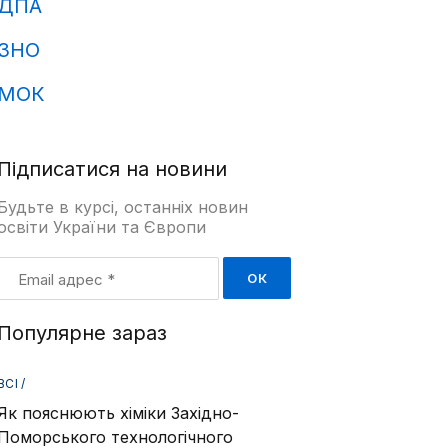
ДПА
ЗНО
МОК
Підписатися на новини
Будьте в курсі, останніх новин
освіти України та Європи
Email
адрес
*
Популярне зараз
ВСІ /
Як пояснюють хіміки Західно-
Поморського технологічного