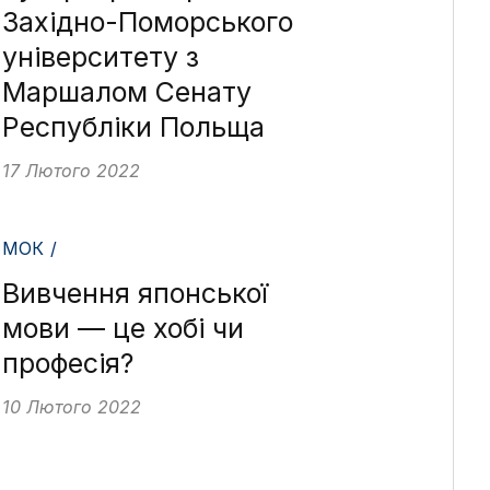
Західно-Поморського
університету з
Маршалом Сенату
Республіки Польща
17 Лютого 2022
МОК /
Вивчення японської
мови — це хобі чи
професія?
10 Лютого 2022