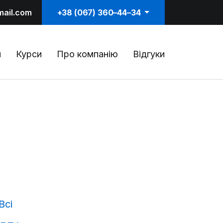
mail.com
+38 (067) 360–44–34
и
Курси
Про компанію
Відгуки
Всі