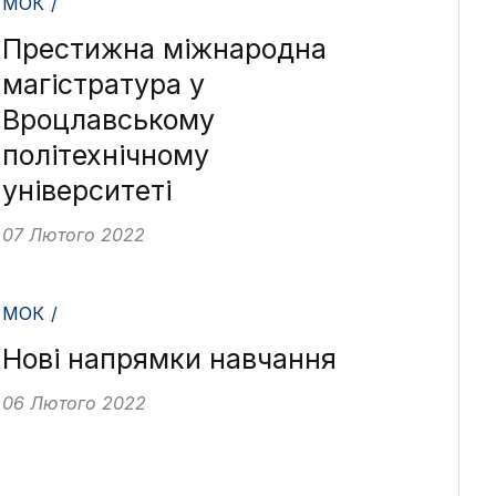
МОК /
Престижна міжнародна
магістратура у
Вроцлавському
політехнічному
університеті
07 Лютого 2022
МОК /
Нові напрямки навчання
06 Лютого 2022