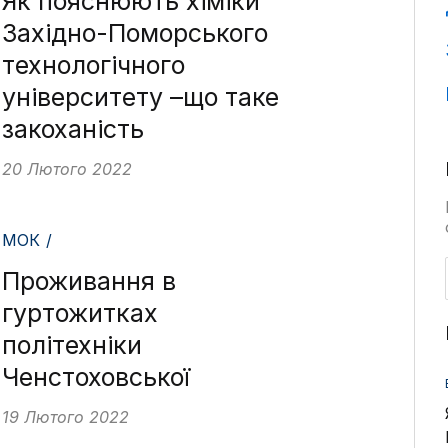
Як пояснюють хіміки
Західно-Поморського
технологічного
університету –що таке
закоханість
20 Лютого 2022
МОК /
Проживання в
гуртожитках
політехніки
Ченстоховської
19 Лютого 2022