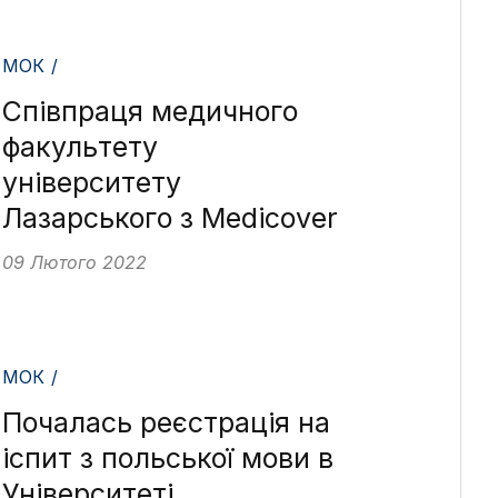
МОК /
Співпраця медичного
факультету
університету
Лазарського з Medicover
09 Лютого 2022
МОК /
Почалась реєстрація на
іспит з польської мови в
Університеті