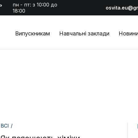
ь
пн - пт: з 10:00 до
osvita.eu@g
18:00
Випускникам
Навчальні заклади
Новин
ВСІ /