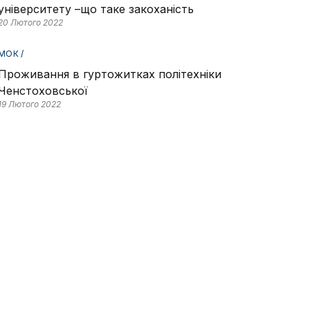
університету –що таке закоханість
20 Лютого 2022
МОК /
Проживання в гуртожитках політехніки
Ченстоховської
19 Лютого 2022